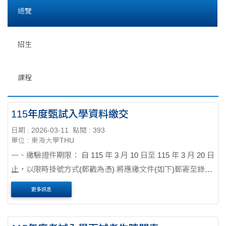
總覽
招生
課程
115年度甄試入學資料繳交
日期 : 2026-03-11
點閱 : 393
單位 : 東海大學THU
一、繳驗證件期限： 自 115 年 3 月 10 日至 115 年 3 月 20 日
止，以限時掛號方式(郵戳為憑) 將應繳文件(如下)郵寄至錄取
系所辦理，逾期未繳交者以自願放棄入學資格論。 可親至東
更多訊息
海大學 人文暨科技館 HT113 繳交給....